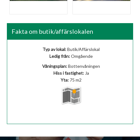
Fasad
Fasad
Fakta om butik/affärslokalen
Typ av lokal:
Butik/Affärslokal
Ledig från:
Omgående
Våningsplan:
Bottenvåningen
Hiss i fastighet:
Ja
Yta:
75 m
2
Visa på karta