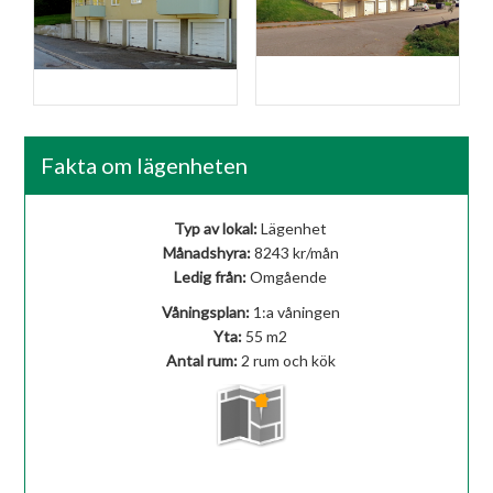
Fasad
Fasad
Fakta om lägenheten
Typ av lokal:
Lägenhet
Månadshyra:
8243 kr/mån
Ledig från:
Omgående
Våningsplan:
1:a våningen
Yta:
55 m
2
Antal rum:
2 rum och kök
Visa på karta