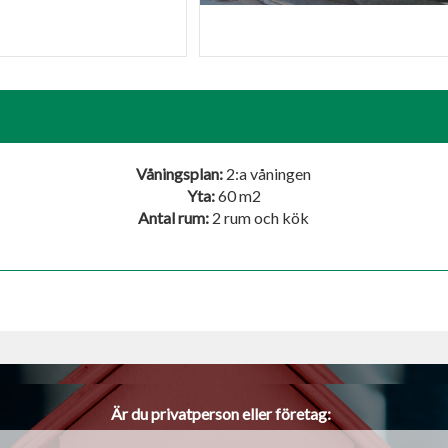
Fasad
Fasad
Våningsplan:
2:a våningen
Yta:
60 m
2
Antal rum:
2 rum och kök
Är du privatperson eller företag: