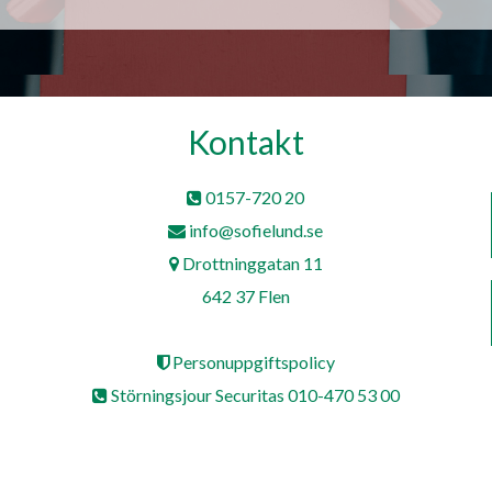
Kontakt
0157-720 20
info@sofielund.se
Drottninggatan 11
642 37 Flen
Personuppgiftspolicy
Störningsjour Securitas 010-470 53 00