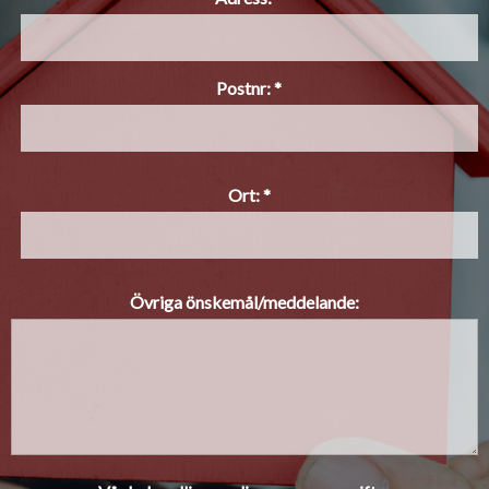
Postnr: *
Ort: *
Övriga önskemål/meddelande: