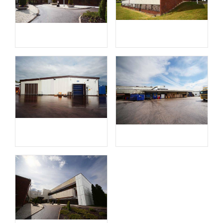
Entré
Fasad mot
Taljavägen
Lastområde
baksida