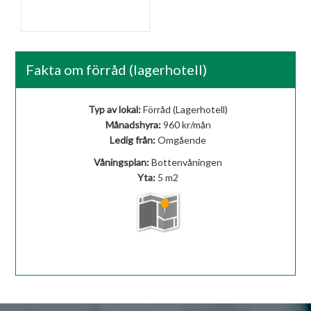
Entré
Fakta om förråd (lagerhotell)
Typ av lokal:
Förråd (Lagerhotell)
Månadshyra:
960 kr/mån
Ledig från:
Omgående
Våningsplan:
Bottenvåningen
Yta:
5 m
2
Visa på karta