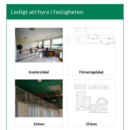
Ledigt att hyra i fastigheten
Kontorslokal
Förvaringslokal
10 kvm
15 kvm